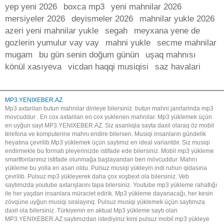
yep yeni 2026
boxca mp3
yeni mahnilar 2026
mersiyeler 2026
deyismeler 2026
mahnilar yukle 2026
azeri yeni mahnilar yukle
segah
meyxana yene de
gozlerin yumulur vay vay
mahni yukle
secme mahnilar
mugam
bu gün senin doğum günün
uşaq mahnısı
könül xasıyeva
vicdan haqqi musiqisi
saz havalari
MP3.YENIXEBER.AZ
Mp3 axtarilan butun mahnilar dinleye bilersiniz. butun mahni janrlarinda mp3
movcuddur . En cox axtarilan en cox yuklenen mahnilar. Mp3 yüklemek üçün
en uyğun sayt MP3.YENIXEBER.AZ. Siz asanlıqla sayta daxil olaraq öz mobil
telefona ve komputerine mahnı endire bilersen. Musiqi insanların gündelik
heyatına çevrilib.Mp3 yüklemek üçün saytımız en ideal variantdır. Siz musiqi
endirmekle bu formatı pleyerinizde istifade ede bilersiniz. Mobil mp3 yükleme
smartfonlarımız istifade olunmağa başlayandan beri mövcuddur. Mahnı
yükleme bu yolla en asan oldu. Pulsuz musiqi yükleyin indi ruhun qidasına
çevrilib. Pulsuz mp3 yükleyerek daha çox xoşbext ola bilersiniz. Veb
saytımızda youtube axtarışlarını tapa bilersiniz. Youtube mp3 yükleme rahatlığı
ile her yaşdan insanlara müraciet edirik. Mp3 yükleme dayanacağı, her kesin
zövqüne uyğun musiqi sıralayırıq. Pulsuz musiqi yüklemek üçün saytımıza
daxil ola bilersiniz. Türkiyenin en aktual Mp3 yükleme saytı olan
MP3.YENIXEBER.AZ saytımızdan istediyiniz kimi pulsuz mobil mp3 yükleye