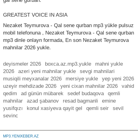
gal sene gurban.
GREATEST VOICE IN ASIA
Nezaket Teymurova - Qal sene qurban mp3 yükle pulsuz
mobil telefonuna , Nezaket Teymurova - Qal sene qurban
mp3 dinle onlayn formada, En son Nezaket Teymurova
mahnilar 2026 yukle.
deyismeler 2026
boxca.az.mp3.yukle
mahni yukle
2026
azeri yeni mahnilar yukle
sevgi mahnilari
musiqili meyxanalar 2026
mersiye yukle
yep yeni 2026
uzeyir mehdizade 2026
yeni cixan mahnilar 2026
vahid
qedim
ad günün mübarek
sedef budaqova
qemli
mahnilar
azad şabanov
resad bagmanli
emine
yusifqızı
konul xasiyeva qayit gel
qemli seir
sevil
sevinc
MP3.YENIXEBER.AZ