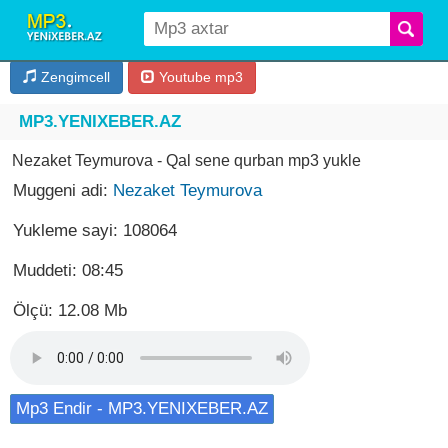
Zengimcell
Youtube mp3
MP3.YENIXEBER.AZ
Nezaket Teymurova - Qal sene qurban mp3 yukle
Muggeni adi:
Nezaket Teymurova
Yukleme sayi: 108064
Muddeti: 08:45
Ölçü: 12.08 Mb
Mp3 Endir - MP3.YENIXEBER.AZ