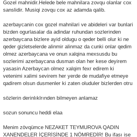
Gozel mahnidir.Helede bele mahnilara zovqu olanlar cox
sanslidir. Musiqi zovqu cox az adamda qalib.
azerbaycanin cox gozel mahnilari ve abideleri var bunlari
bizden ogurlasalar da adindar ruhundan sozlerinden
azerbaycana bizlere ayid oldugu o qeder belli olur ki ne
qeder gizletselerde alinmir alinmaz da cunki onlar qedim
olmez azerbaycana ve onun xalqina mexsusdu bu
sozlerimi azerbaycana dusman olan her kese deyirem
yasasin Azerbaycan olmez xalqim fexr edirem ki
vetenimi xalimi sevirem her yerde de mudafiye etmeye
qadirem olsun dusmenler ki zaten oluduler bizlerden otru
sözlerin derinlıklrınden bilmeyen anlamaz
sozun sonuncu heddi elaa
Menim zövqümce NEZAKET TEYMUROVA QADIN
XANENDELER İÇERİSİNDE 1 NÖMREDİR! Bu ifası ise