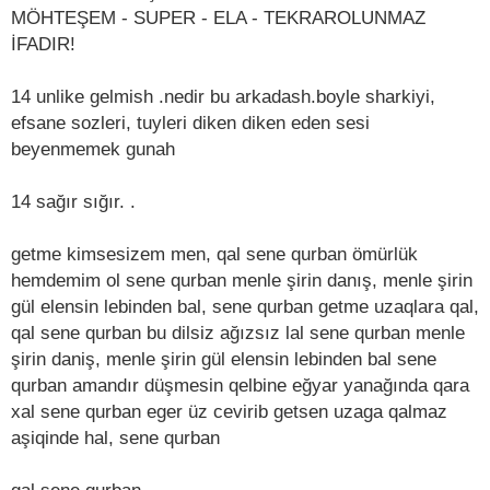
MÖHTEŞEM - SUPER - ELA - TEKRAROLUNMAZ
İFADIR!
14 unlike gelmish .nedir bu arkadash.boyle sharkiyi,
efsane sozleri, tuyleri diken diken eden sesi
beyenmemek gunah
14 sağır sığır. .
getme kimsesizem men, qal sene qurban ömürlük
hemdemim ol sene qurban menle şirin danış, menle şirin
gül elensin lebinden bal, sene qurban getme uzaqlara qal,
qal sene qurban bu dilsiz ağızsız lal sene qurban menle
şirin daniş, menle şirin gül elensin lebinden bal sene
qurban amandır düşmesin qelbine eğyar yanağında qara
xal sene qurban eger üz cevirib getsen uzaga qalmaz
aşiqinde hal, sene qurban