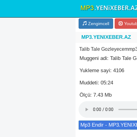
Zengimcell
Youtu
MP3.YENIXEBER.AZ
Talib Tale Gozleyecemmp3
Muggeni adi: Talib Tale
Yukleme sayi: 4106
Muddeti: 05:24
Ölçü: 7.43 Mb
Mp3 Endir - MP3.YENI