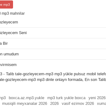
be mp3
3 mp3 mahnilar
Gozleyecem
Gözleyecem Seni
a Bir
Son umudum
Sevirmisem
 - Talib tale-gozleyecem-mp3 mp3 yükle pulsuz mobil telefo
ale-gozleyecem-mp3 mp3 dinle onlayn formada, En son Tal
mp3
boxca.az.mp3.yukle
mp3 turk yukle boxca
yeni 2026
musiqili meyxanalar 2026
2026
vasif ezimov 2026
xuma