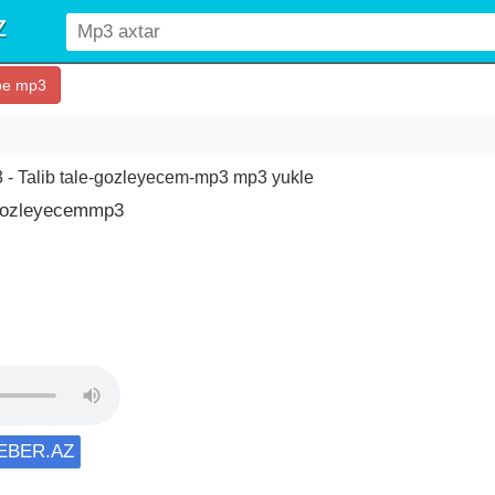
be mp3
 - Talib tale-gozleyecem-mp3 mp3 yukle
 Gozleyecemmp3
XEBER.AZ