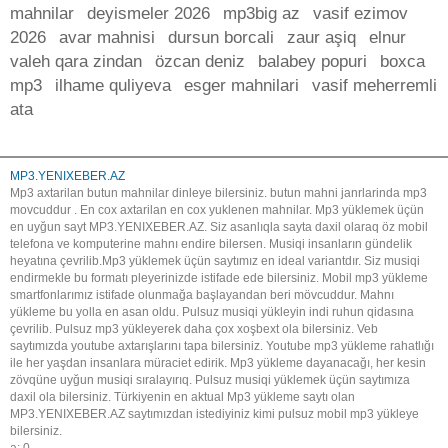
mahnilar
deyismeler 2026
mp3big az
vasif ezimov
2026
avar mahnisi
dursun borcali
zaur aşiq
elnur
valeh qara zindan
özcan deniz
balabey popuri
boxca
mp3
ilhame quliyeva
esger mahnilari
vasif meherremli
ata
MP3.YENIXEBER.AZ
Mp3 axtarilan butun mahnilar dinleye bilersiniz. butun mahni janrlarinda mp3
movcuddur . En cox axtarilan en cox yuklenen mahnilar. Mp3 yüklemek üçün
en uyğun sayt MP3.YENIXEBER.AZ. Siz asanlıqla sayta daxil olaraq öz mobil
telefona ve komputerine mahnı endire bilersen. Musiqi insanların gündelik
heyatına çevrilib.Mp3 yüklemek üçün saytımız en ideal variantdır. Siz musiqi
endirmekle bu formatı pleyerinizde istifade ede bilersiniz. Mobil mp3 yükleme
smartfonlarımız istifade olunmağa başlayandan beri mövcuddur. Mahnı
yükleme bu yolla en asan oldu. Pulsuz musiqi yükleyin indi ruhun qidasına
çevrilib. Pulsuz mp3 yükleyerek daha çox xoşbext ola bilersiniz. Veb
saytımızda youtube axtarışlarını tapa bilersiniz. Youtube mp3 yükleme rahatlığı
ile her yaşdan insanlara müraciet edirik. Mp3 yükleme dayanacağı, her kesin
zövqüne uyğun musiqi sıralayırıq. Pulsuz musiqi yüklemek üçün saytımıza
daxil ola bilersiniz. Türkiyenin en aktual Mp3 yükleme saytı olan
MP3.YENIXEBER.AZ saytımızdan istediyiniz kimi pulsuz mobil mp3 yükleye
bilersiniz.