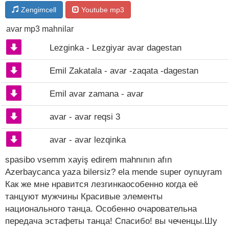
Zengimcell
Youtube mp3
avar mp3 mahnilar
Lezginka - Lezgiyar avar dagestan
Emil Zakatala - avar -zaqata -dagestan
Emil avar zamana - avar
avar - avar reqsi 3
avar - avar lezqinka
spasibo vsemm xayiş edirem mahnının afın
Azerbaycanca yaza bilersiz? ela mende super oynuyram
Как же мне нравится лезгинкаособенно когда её
танцуют мужчины Красивые элементы
национального танца. Особенно очаровательна
передача эстафеты танца! Спасибо! вы чеченцы.Шу