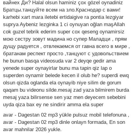
вайнех Ди? Halal olsun haminiz çox gözel oynadiniz
Братцы.танцуйте всем на зло.Краснодар с вами!
karhebi xart mara iletebi ertidaigive ra pontia lezgiyar
suprya Aybeniz lezginka 1 ci oynuyan oğlan maşAllah
cok guzel tebrik ederim super cox qeseng oynamirsiz
мою сестру зовут мадина но супер Маладци , прям
дущу радуется , отвлекаемся от гавна всего в мире ,
братанам респект просто ,танцуют с удовольствием
he bunun basqa videosuda var 2 deyqe gedir ama
yenede super oynayirlar bunu ma tapin qiz lap o
superden oynamir belede kecen il olub he? superdi ewq
olsun qizda oglanda ela oynayib niye silim de gorum
qaqam bu videonu silde.mesaj zad yaza bilmirem burda
mesaj yaza bilirsense sen yaz men deyecem sebebini
uyda qiza bax ey ne sindirir amma ela super
avar - Dagestan 02 mp3 yükle pulsuz mobil telefonuna ,
avar - Dagestan 02 mp3 dinle onlayn formada, En son
avar mahnilar 2026 yukle.