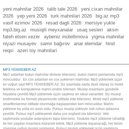
yeni mahnilar 2026
talib tale 2026
yeni cixan mahnilar
2026
yep yeni 2026
turk mahnilari 2026
big.az mp3
vasif ezimov 2026
resad dagli 2026
mersiye yukle
mp3.big.az
musiqili meyxanalar
usaq sesleri
aksin
fateh elsen xezer
aybeniz mütellimova
yigma mahnilar
niyazi musayev
samir bağırov
anar elemdar
hind
reqsi
azeri toy mahnilari
MP3.YENIXEBER.AZ
Mp3 axtarilan butun mahnilar dinleye bilersiniz. butun mahni janrlarinda mp3
movcuddur . En cox axtarilan en cox yuklenen mahnilar. Mp3 yüklemek üçün
en uyğun sayt MP3.YENIXEBER.AZ. Siz asanlıqla sayta daxil olaraq öz mobil
telefona ve komputerine mahnı endire bilersen. Musiqi insanların gündelik
heyatına çevrilib.Mp3 yüklemek üçün saytımız en ideal variantdır. Siz musiqi
endirmekle bu formatı pleyerinizde istifade ede bilersiniz. Mobil mp3 yükleme
smartfonlarımız istifade olunmağa başlayandan beri mövcuddur. Mahnı
yükleme bu yolla en asan oldu. Pulsuz musiqi yükleyin indi ruhun qidasına
çevrilib. Pulsuz mp3 yükleyerek daha çox xoşbext ola bilersiniz. Veb
saytımızda youtube axtarışlarını tapa bilersiniz. Youtube mp3 yükleme rahatlığı
ile her yaşdan insanlara müraciet edirik. Mp3 yükleme dayanacağı, her kesin
zövqüne uyğun musiqi sıralayırıq. Pulsuz musiqi yüklemek üçün saytımıza