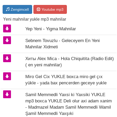
Zengimcell
Youtube mp3
Yeni mahnilar yukle mp3 mahnilar
Yep Yeni - Yigma Mahnilar
Sebnem Tovuzlu - Geleceyem En Yeni
Mahnilar Xidmeti
Хиты Alex Mica - Hola Chiquitita (Radio Edit)
( en yeni mahnilar)
Miro Gel Cix YUKLE boxca miro gel çıx
yükle - yada bax pencerden geceye yukle
Samil Memmedli Yaxsi ki Yaxsiki YUKLE
mp3 boxca YUKLE Deli olur axi adam xanim
- Madmazel Madam Samil Memmedli Wamil
Şamil Memmedli Yaxşıki