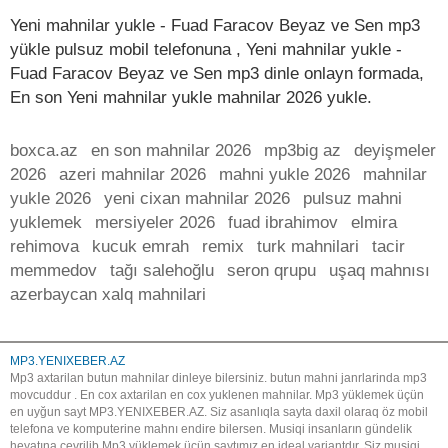
Yeni mahnilar yukle - Fuad Faracov Beyaz ve Sen mp3
yükle pulsuz mobil telefonuna , Yeni mahnilar yukle -
Fuad Faracov Beyaz ve Sen mp3 dinle onlayn formada,
En son Yeni mahnilar yukle mahnilar 2026 yukle.
boxca.az
en son mahnilar 2026
mp3big az
deyişmeler
2026
azeri mahnilar 2026
mahni yukle 2026
mahnilar
yukle 2026
yeni cixan mahnilar 2026
pulsuz mahni
yuklemek
mersiyeler 2026
fuad ibrahimov
elmira
rehimova
kucuk emrah
remix
turk mahnilari
tacir
memmedov
tağı salehoğlu
seron qrupu
uşaq mahnısı
azerbaycan xalq mahnilari
MP3.YENIXEBER.AZ
Mp3 axtarilan butun mahnilar dinleye bilersiniz. butun mahni janrlarinda mp3
movcuddur . En cox axtarilan en cox yuklenen mahnilar. Mp3 yüklemek üçün
en uyğun sayt MP3.YENIXEBER.AZ. Siz asanlıqla sayta daxil olaraq öz mobil
telefona ve komputerine mahnı endire bilersen. Musiqi insanların gündelik
heyatına çevrilib.Mp3 yüklemek üçün saytımız en ideal variantdır. Siz musiqi