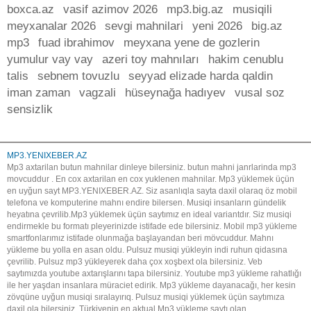
boxca.az
vasif azimov 2026
mp3.big.az
musiqili
meyxanalar 2026
sevgi mahnilari
yeni 2026
big.az
mp3
fuad ibrahimov
meyxana yene de gozlerin
yumulur vay vay
azeri toy mahnıları
hakim cenublu
talis
sebnem tovuzlu
seyyad elizade harda qaldin
iman zaman
vagzali
hüseynağa hadıyev
vusal soz
sensizlik
MP3.YENIXEBER.AZ
Mp3 axtarilan butun mahnilar dinleye bilersiniz. butun mahni janrlarinda mp3
movcuddur . En cox axtarilan en cox yuklenen mahnilar. Mp3 yüklemek üçün
en uyğun sayt MP3.YENIXEBER.AZ. Siz asanlıqla sayta daxil olaraq öz mobil
telefona ve komputerine mahnı endire bilersen. Musiqi insanların gündelik
heyatına çevrilib.Mp3 yüklemek üçün saytımız en ideal variantdır. Siz musiqi
endirmekle bu formatı pleyerinizde istifade ede bilersiniz. Mobil mp3 yükleme
smartfonlarımız istifade olunmağa başlayandan beri mövcuddur. Mahnı
yükleme bu yolla en asan oldu. Pulsuz musiqi yükleyin indi ruhun qidasına
çevrilib. Pulsuz mp3 yükleyerek daha çox xoşbext ola bilersiniz. Veb
saytımızda youtube axtarışlarını tapa bilersiniz. Youtube mp3 yükleme rahatlığı
ile her yaşdan insanlara müraciet edirik. Mp3 yükleme dayanacağı, her kesin
zövqüne uyğun musiqi sıralayırıq. Pulsuz musiqi yüklemek üçün saytımıza
daxil ola bilersiniz. Türkiyenin en aktual Mp3 yükleme saytı olan