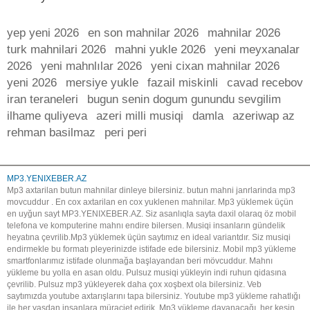
yep yeni 2026
en son mahnilar 2026
mahnilar 2026
turk mahnilari 2026
mahni yukle 2026
yeni meyxanalar
2026
yeni mahnlılar 2026
yeni cixan mahnilar 2026
yeni 2026
mersiye yukle
fazail miskinli
cavad recebov
iran teraneleri
bugun senin dogum gunundu sevgilim
ilhame quliyeva
azeri milli musiqi
damla
azeriwap az
rehman basilmaz
peri peri
MP3.YENIXEBER.AZ
Mp3 axtarilan butun mahnilar dinleye bilersiniz. butun mahni janrlarinda mp3
movcuddur . En cox axtarilan en cox yuklenen mahnilar. Mp3 yüklemek üçün
en uyğun sayt MP3.YENIXEBER.AZ. Siz asanlıqla sayta daxil olaraq öz mobil
telefona ve komputerine mahnı endire bilersen. Musiqi insanların gündelik
heyatına çevrilib.Mp3 yüklemek üçün saytımız en ideal variantdır. Siz musiqi
endirmekle bu formatı pleyerinizde istifade ede bilersiniz. Mobil mp3 yükleme
smartfonlarımız istifade olunmağa başlayandan beri mövcuddur. Mahnı
yükleme bu yolla en asan oldu. Pulsuz musiqi yükleyin indi ruhun qidasına
çevrilib. Pulsuz mp3 yükleyerek daha çox xoşbext ola bilersiniz. Veb
saytımızda youtube axtarışlarını tapa bilersiniz. Youtube mp3 yükleme rahatlığı
ile her yaşdan insanlara müraciet edirik. Mp3 yükleme dayanacağı, her kesin