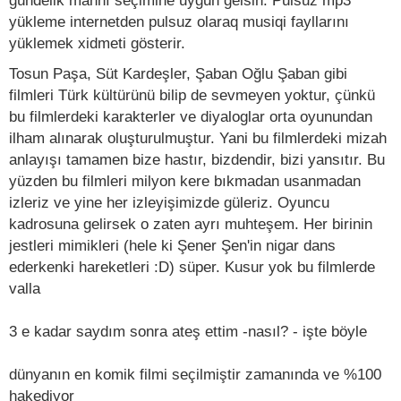
gündelik mahnı seçimine uyğun gelsin. Pulsuz mp3
yükleme internetden pulsuz olaraq musiqi fayllarını
yüklemek xidmeti gösterir.
Tosun Paşa, Süt Kardeşler, Şaban Oğlu Şaban gibi
filmleri Türk kültürünü bilip de sevmeyen yoktur, çünkü
bu filmlerdeki karakterler ve diyaloglar orta oyunundan
ilham alınarak oluşturulmuştur. Yani bu filmlerdeki mizah
anlayışı tamamen bize hastır, bizdendir, bizi yansıtır. Bu
yüzden bu filmleri milyon kere bıkmadan usanmadan
izleriz ve yine her izleyişimizde güleriz. Oyuncu
kadrosuna gelirsek o zaten ayrı muhteşem. Her birinin
jestleri mimikleri (hele ki Şener Şen'in nigar dans
ederkenki hareketleri :D) süper. Kusur yok bu filmlerde
valla
3 e kadar saydım sonra ateş ettim -nasıl? - işte böyle
dünyanın en komik filmi seçilmiştir zamanında ve %100
hakediyor