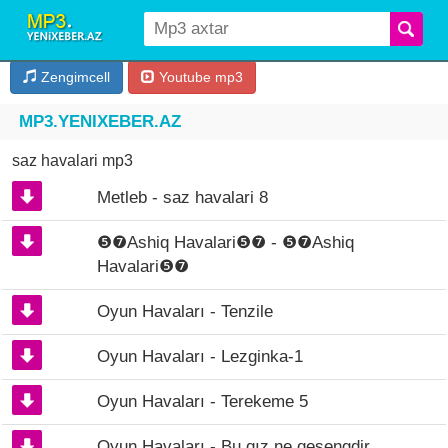
Zengimcell
Youtube mp3
MP3.YENIXEBER.AZ
saz havalari mp3
Metleb - saz havalari 8
❺❼Ashiq Havalari❺❼ - ❺❼Ashiq
Havalari❺❼
Oyun Havaları - Tenzile
Oyun Havaları - Lezginka-1
Oyun Havaları - Terekeme 5
Oyun Havaları - Bu qız ne qeşengdir