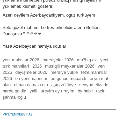
yükleme internetden pulsuz olaraq musiqi fayllarını
yüklemek xidmeti gösterir.
Azeri deyilem Azerbaycanlıyam, oguz turkuyem
Bele gözel mahnını herkes bilmelidir aferin Brilliant
Dadaşova⚘⚘⚘⚘⚘
Yasa Azerbaycan hamiya uqurlar
yeni mahnilar 2026
mersiyeler 2026
mp3big az
yeni
turk mahnilari
2026
musiqili meyxanalar 2026
yeni
2026
deyişmeler 2026
mersiye yukle
teze mahnilar
2026
en yeni mahnılar
ad gunun mubarek
arşın mal
alan
elman namazoglu
aşıq zülfiyye
seyyad elizade
harda qaldin
yalli
ureyim ay ureyim
by habil
tacir
şahmalıoğlu
MP3.YENIXEBER.AZ