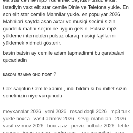
elit star cemile mp3 Yuklemek Saytda Pulsuz endir.
Istediyin vaxt elit star cemile Dinle ve Telefona yukle. En
son elit star cemile Mahnilar yukle. en populyar 2026
Mahnilari saytda asan axtar ve musiqi secimi sizin
gündelik mahnı seçimine uyğun gelsin. Pulsuz mp3
yükleme internetden pulsuz olaraq musiqi fayllarını
yüklemek xidmeti gösterir.
basin batsin ay cemile adam tapmadinmi bu qarabalani
qucaxladin
каком языке оно поет ?
Cox saqolun Cemile xanim , indi bildim ki bu millet sizin
senetinizin niye vurqunudu
meyxanalar 2026
yeni 2026
resad dagli 2026
mp3 turk
yukle boxca
vasif azimov 2026
sevgi mahnilari
2026
vasif ezimov 2026
boxca.az
perviz bulbule 2026
letife
soyuoz
iman zaman
aydın sani
turk mahnilari
azeri