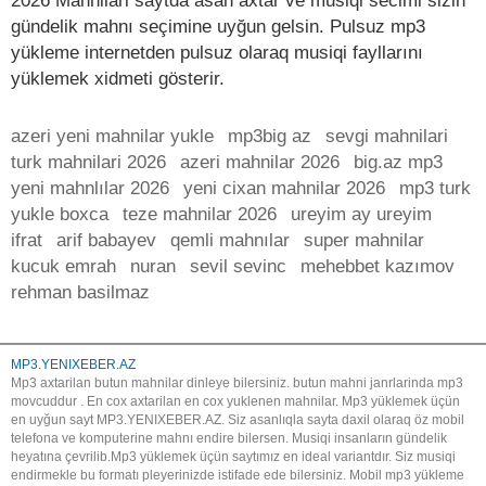
2026 Mahnilari saytda asan axtar ve musiqi secimi sizin
gündelik mahnı seçimine uyğun gelsin. Pulsuz mp3
yükleme internetden pulsuz olaraq musiqi fayllarını
yüklemek xidmeti gösterir.
azeri yeni mahnilar yukle
mp3big az
sevgi mahnilari
turk mahnilari 2026
azeri mahnilar 2026
big.az mp3
yeni mahnlılar 2026
yeni cixan mahnilar 2026
mp3 turk
yukle boxca
teze mahnilar 2026
ureyim ay ureyim
ifrat
arif babayev
qemli mahnılar
super mahnilar
kucuk emrah
nuran
sevil sevinc
mehebbet kazımov
rehman basilmaz
MP3.YENIXEBER.AZ
Mp3 axtarilan butun mahnilar dinleye bilersiniz. butun mahni janrlarinda mp3
movcuddur . En cox axtarilan en cox yuklenen mahnilar. Mp3 yüklemek üçün
en uyğun sayt MP3.YENIXEBER.AZ. Siz asanlıqla sayta daxil olaraq öz mobil
telefona ve komputerine mahnı endire bilersen. Musiqi insanların gündelik
heyatına çevrilib.Mp3 yüklemek üçün saytımız en ideal variantdır. Siz musiqi
endirmekle bu formatı pleyerinizde istifade ede bilersiniz. Mobil mp3 yükleme