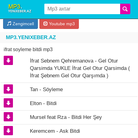
Zengimcell
Youtube mp3
MP3.YENIXEBER.AZ
ifrat soyleme bitdi mp3
İfrat Sebnem Qehremanova - Gel Otur
Qarsimda YUKLE İfrat Gel Otur Qarsimda (
İfrat Şebnem Gel Otur Qarşımda )
Tan - Söyleme
Elton - Bitdi
Mursel feat Rza - Bitdi Her Şey
Keremcem - Ask Bitdi