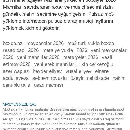
son manaf agayev Mahnilar yukle. en populyar 2026
Mahnilari saytda asan axtar ve musiqi secimi sizin
gündelik mahnı seçimine uyğun gelsin. Pulsuz mp3
yükleme internetden pulsuz olaraq musiqi fayllarını
yüklemek xidmeti gösterir.
boxca.az
meyxanalar 2026
mp3 turk yukle boxca
resad dagli 2026
mersiye yukle
2026
yeni meyxanalar
2026
yeni mahnlılar 2026
mersiyeler 2026
vasif
ezimov 2026
yeni ereb mahnilari
ilkin çerkezoğlu
azeriwap az
heyder eliyev
vusal eliyev
elnare
abdullayeva
sebnem tovuzlu
üzeyir mehdizade
hakim
cenublu talis
uşaq mahnısı
MP3.YENIXEBER.AZ
Mp3 axtarilan butun mahnilar dinleye bilersiniz. butun mahni janrlarinda mp3
movcuddur . En cox axtarilan en cox yuklenen mahnilar. Mp3 yüklemek üçün
en uyğun sayt MP3.YENIXEBER.AZ. Siz asanlıqla sayta daxil olaraq öz mobil
telefona ve komputerine mahnı endire bilersen. Musiqi insanların gündelik
heyatına çevrilib.Mp3 yüklemek üçün saytımız en ideal variantdır. Siz musiqi