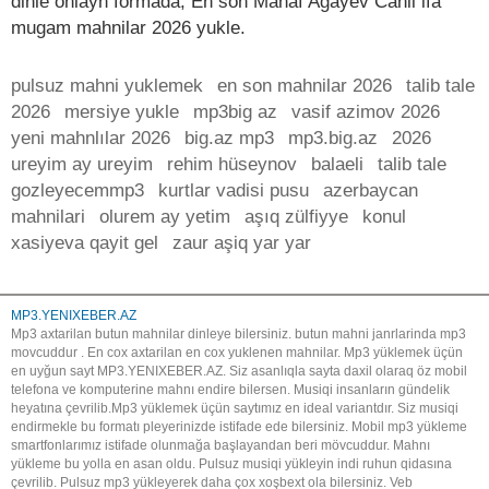
dinle onlayn formada, En son Manaf Agayev Canli ifa
mugam mahnilar 2026 yukle.
pulsuz mahni yuklemek
en son mahnilar 2026
talib tale
2026
mersiye yukle
mp3big az
vasif azimov 2026
yeni mahnlılar 2026
big.az mp3
mp3.big.az
2026
ureyim ay ureyim
rehim hüseynov
balaeli
talib tale
gozleyecemmp3
kurtlar vadisi pusu
azerbaycan
mahnilari
olurem ay yetim
aşıq zülfiyye
konul
xasiyeva qayit gel
zaur aşiq yar yar
MP3.YENIXEBER.AZ
Mp3 axtarilan butun mahnilar dinleye bilersiniz. butun mahni janrlarinda mp3
movcuddur . En cox axtarilan en cox yuklenen mahnilar. Mp3 yüklemek üçün
en uyğun sayt MP3.YENIXEBER.AZ. Siz asanlıqla sayta daxil olaraq öz mobil
telefona ve komputerine mahnı endire bilersen. Musiqi insanların gündelik
heyatına çevrilib.Mp3 yüklemek üçün saytımız en ideal variantdır. Siz musiqi
endirmekle bu formatı pleyerinizde istifade ede bilersiniz. Mobil mp3 yükleme
smartfonlarımız istifade olunmağa başlayandan beri mövcuddur. Mahnı
yükleme bu yolla en asan oldu. Pulsuz musiqi yükleyin indi ruhun qidasına
çevrilib. Pulsuz mp3 yükleyerek daha çox xoşbext ola bilersiniz. Veb