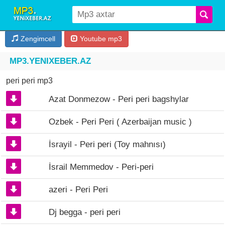
Zengimcell
Youtube mp3
MP3.YENIXEBER.AZ
peri peri mp3
Azat Donmezow - Peri peri bagshylar
Ozbek - Peri Peri ( Azerbaijan music )
İsrayil - Peri peri (Toy mahnısı)
İsrail Memmedov - Peri-peri
azeri - Peri Peri
Dj begga - peri peri