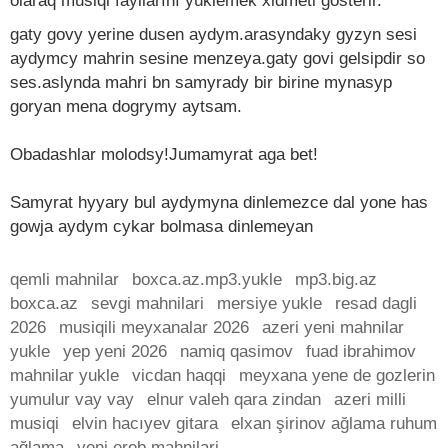
olaraq musiqi fayllarını yüklemek xidmeti gösterir.
gaty govy yerine dusen aydym.arasyndaky gyzyn sesi
aydymcy mahrin sesine menzeya.gaty govi gelsipdir so
ses.aslynda mahri bn samyrady bir birine mynasyp
goryan mena dogrymy aytsam.
Obadashlar molodsy!Jumamyrat aga bet!
Samyrat hyyary bul aydymyna dinlemezce dal yone has
gowja aydym cykar bolmasa dinlemeyan
qemli mahnilar
boxca.az.mp3.yukle
mp3.big.az
boxca.az
sevgi mahnilari
mersiye yukle
resad dagli
2026
musiqili meyxanalar 2026
azeri yeni mahnilar
yukle
yep yeni 2026
namiq qasimov
fuad ibrahimov
mahnilar yukle
vicdan haqqi
meyxana yene de gozlerin
yumulur vay vay
elnur valeh qara zindan
azeri milli
musiqi
elvin hacıyev gitara
elxan şirinov ağlama ruhum
ağlama
yeni ereb mahnilari