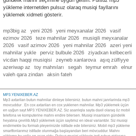
gündelik mahnı seçimine uyğun gelsin. Pulsuz mp3
yükleme internetden pulsuz olaraq musiqi fayllarını
yüklemek xidmeti gösterir.
mp3big az
yeni 2026
yeni meyxanalar 2026
vasif
ezimov 2026
teze mahnilar 2026
musiqili meyxanalar
2026
vasif azimov 2026
yeni mahnilar 2026
azeri yeni
mahnilar yukle
perviz bulbule 2026
ziyadxan kelbecerli
vicdan haqqi musiqisi
zeyneb xanlarova
aşıq zülfiyye
azeriwap az
toy mahnıları
segah
teymur emrah
elnur
valeh qara zindan
aksin fateh
MP3.YENIXEBER.AZ
Mp3 axtarilan butun mahnilar dinleye bilersiniz. butun mahni janrlarinda mp3
movcuddur . En cox axtarilan en cox yuklenen mahnilar. Mp3 yüklemek üçün
en uyğun sayt MP3.YENIXEBER.AZ. Siz asanlıqla sayta daxil olaraq öz mobil
telefona ve komputerine mahnı endire bilersen. Musiqi insanların gündelik
heyatına çevrilib.Mp3 yüklemek üçün saytımız en ideal variantdır. Siz musiqi
endirmekle bu formatı pleyerinizde istifade ede bilersiniz. Mobil mp3 yükleme
smartfonlarımız istifade olunmağa başlayandan beri mövcuddur. Mahnı