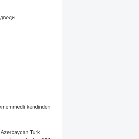
едведи
qaramemmedli kendinden
, Azerbaycan Turk