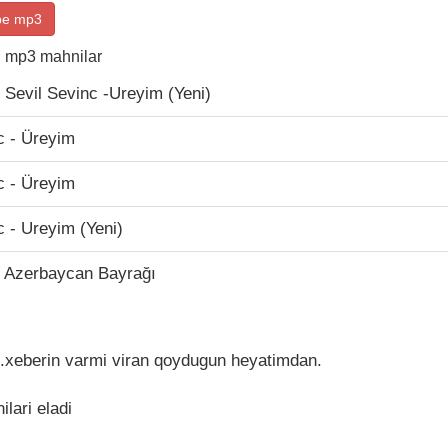
be mp3
i mp3 mahnilar
- Sevil Sevinc -Ureyim (Yeni)
c - Üreyim
c - Üreyim
c - Ureyim (Yeni)
- Azerbaycan Bayrağı
ni.xeberin varmi viran qoydugun heyatimdan.
lari eladi