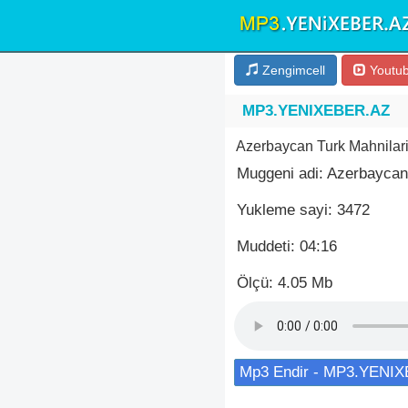
Zengimcell
Youtu
MP3.YENIXEBER.AZ
Azerbaycan Turk Mahnilari
Muggeni adi: Azerbaycan
Yukleme sayi: 3472
Muddeti: 04:16
Ölçü: 4.05 Mb
Mp3 Endir - MP3.YENI