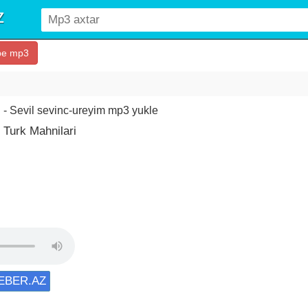
be mp3
 - Sevil sevinc-ureyim mp3 yukle
 Turk Mahnilari
XEBER.AZ