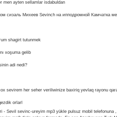
er men ayten sellamlar isdabuldan
ом сизаль Михеев Sevinch на ипподромной Камчатка м
orum shagirt tutunmek
hnı xoşuma gelib
inin adi nedi?
 cox sevirem her seher veriliwinize baxiriq yevlaq rayonu 
ezdik orlarl
i - Sevil sevinc-ureyim mp3 yükle pulsuz mobil telefonuna 