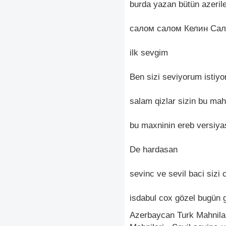
burda yazan bütün azeril
салом салом Келин Сал
ilk sevgim
Ben sizi seviyorum istiy
salam qizlar sizin bu ma
bu maxninin ereb versiyas
De hardasan
sevinc ve sevil baci sizi
isdabul cox gözel bugün g
Azerbaycan Turk Mahnilar