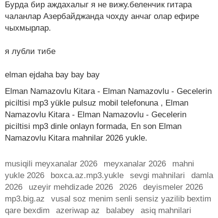
Бурда бир аждахалыг я не вижу.беленчик гитара
чаланлар Азербайджанда чохду анчаг олар ефире
чыхмырлар.
я лубли тибе
elman ejdaha bay bay bay
Elman Namazovlu Kitara - Elman Namazovlu - Gecelerin
piciltisi mp3 yükle pulsuz mobil telefonuna , Elman
Namazovlu Kitara - Elman Namazovlu - Gecelerin
piciltisi mp3 dinle onlayn formada, En son Elman
Namazovlu Kitara mahnilar 2026 yukle.
musiqili meyxanalar 2026
meyxanalar 2026
mahni
yukle 2026
boxca.az.mp3.yukle
sevgi mahnilari
damla
2026
uzeyir mehdizade 2026
2026
deyismeler 2026
mp3.big.az
vusal soz menim senli sensiz yazilib bextim
qare bexdim
azeriwap az
balabey
asiq mahnilari