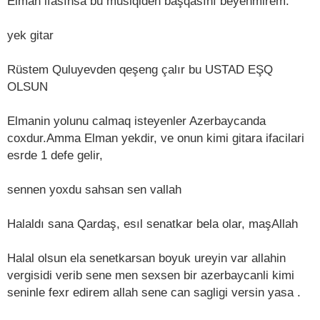
Elman ifasınsa bu musiqiden başqasını beyenmirem.
yek gitar
Rüstem Quluyevden qeşeng çalır bu USTAD EŞQ
OLSUN
Elmanin yolunu calmaq isteyenler Azerbaycanda
coxdur.Amma Elman yekdir, ve onun kimi gitara ifacilari
esrde 1 defe gelir,
sennen yoxdu sahsan sen vallah
Halaldı sana Qardaş, esıl senatkar bela olar, maşAllah
Halal olsun ela senetkarsan boyuk ureyin var allahin
vergisidi verib sene men sexsen bir azerbaycanli kimi
seninle fexr edirem allah sene can sagligi versin yasa .