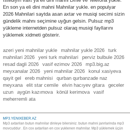
Istediyin vaxt ya eli dini mahni Dinle ve Telefona yukle.
En son ya eli dini mahni Mahnilar yukle. en populyar
2026 Mahnilari saytda asan axtar ve musiqi secimi sizin
gündelik mahnı seçimine uyğun gelsin. Pulsuz mp3
yükleme internetden pulsuz olaraq musiqi fayllarını
yüklemek xidmeti gösterir.
azeri yeni mahnilar yukle
mahnilar yukle 2026
turk
mahnilari 2026
yeni turk mahnilari
perviz bulbule 2026
resad dagli 2026
vasif ezimov 2026
mp3.big.az
meyxanalar 2026
yeni mahnilar 2026
konul xasiyeva
qayit gel
ereb mahnisi
qurban qurbanzade naz
meyxana
elit star cemile
elvin hacıyev gitara
geceler
uzun
aygün kazımova
könül kerimova
vasif
meherremli ata
MP3.YENIXEBER.AZ
Mp3 axtarilan butun mahnilar dinleye bilersiniz. butun mahni janrlarinda mp3
movcuddur . En cox axtarilan en cox yuklenen mahnilar. Mp3 yüklemek üçün