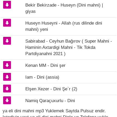
Bekir Bekirzade - Huseyn (Dini mahni) |
giyas
Huseyn Huseyni - Allah (rus dilinde dini
mahni) yeni
Sabirabad - Ceyhun Bağırov ( Super Mahni -
Haminin Axtardigi Mahni - Tik Tokda
Partdiyanahni 2021 )
Kenan MM - Dini şer
Iam - Dini (assia)
Elşen Xezer - Dini Şe`r (2)
Namiq Qaraçuxurlu - Dini
ya eli dini mahni mp3 Yuklemek Saytda Pulsuz endir.