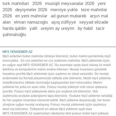
turk mahnilari
2026
musiqili meyxanalar 2026
yeni
2026
deyişmeler 2026
mersiye yukle
teze mahnilar
2026
en yeni mahnılar
ad gunun mubarek
arşın mal
alan
elman namazoglu
aşıq zülfiyye
seyyad elizade
harda qaldin
yalli
ureyim ay ureyim
by habil
tacir
şahmalıoğlu
MP3.YENIXEBER.AZ
Mp3 axtarilan butun mahnilar dinleye bilersiniz. butun mahni janrlarinda mp3
movcuddur . En cox axtarilan en cox yuklenen mahnilar. Mp3 yüklemek üçün
en uyğun sayt MP3.YENIXEBER.AZ. Siz asanlıqla sayta daxil olaraq öz mobil
telefona ve komputerine mahnı endire bilersen. Musiqi insanların gündelik
heyatına çevrilib.Mp3 yüklemek üçün saytımız en ideal variantdır. Siz musiqi
endirmekle bu formatı pleyerinizde istifade ede bilersiniz. Mobil mp3 yükleme
smartfonlarımız istifade olunmağa başlayandan beri mövcuddur. Mahnı
yükleme bu yolla en asan oldu. Pulsuz musiqi yükleyin indi ruhun qidasına
çevrilib. Pulsuz mp3 yükleyerek daha çox xoşbext ola bilersiniz. Veb
saytımızda youtube axtarışlarını tapa bilersiniz. Youtube mp3 yükleme rahatlığı
ile her yaşdan insanlara müraciet edirik. Mp3 yükleme dayanacağı, her kesin
zövqüne uyğun musiqi sıralayırıq. Pulsuz musiqi yüklemek üçün saytımıza
daxil ola bilersiniz. Türkiyenin en aktual Mp3 yükleme saytı olan
MP3.YENIXEBER.AZ saytımızdan istediyiniz kimi pulsuz mobil mp3 yükleye