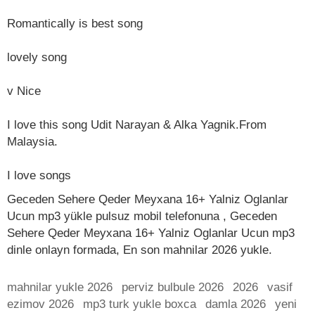
Romantically is best song
lovely song
v Nice
I love this song Udit Narayan & Alka Yagnik.From
Malaysia.
I love songs
Geceden Sehere Qeder Meyxana 16+ Yalniz Oglanlar
Ucun mp3 yükle pulsuz mobil telefonuna , Geceden
Sehere Qeder Meyxana 16+ Yalniz Oglanlar Ucun mp3
dinle onlayn formada, En son mahnilar 2026 yukle.
mahnilar yukle 2026
perviz bulbule 2026
2026
vasif
ezimov 2026
mp3 turk yukle boxca
damla 2026
yeni