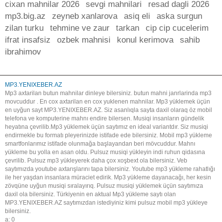
cixan mahnilar 2026
sevgi mahnilari
resad dagli 2026
mp3.big.az
zeyneb xanlarova
asiq eli
aska surgun
zilan turku
tehmine ve zaur
tarkan
cip cip cucelerim
ifrat insafsiz
ozbek mahnisi
konul kerimova
sahib
ibrahimov
MP3.YENIXEBER.AZ
Mp3 axtarilan butun mahnilar dinleye bilersiniz. butun mahni janrlarinda mp3
movcuddur . En cox axtarilan en cox yuklenen mahnilar. Mp3 yüklemek üçün
en uyğun sayt MP3.YENIXEBER.AZ. Siz asanlıqla sayta daxil olaraq öz mobil
telefona ve komputerine mahnı endire bilersen. Musiqi insanların gündelik
heyatına çevrilib.Mp3 yüklemek üçün saytımız en ideal variantdır. Siz musiqi
endirmekle bu formatı pleyerinizde istifade ede bilersiniz. Mobil mp3 yükleme
smartfonlarımız istifade olunmağa başlayandan beri mövcuddur. Mahnı
yükleme bu yolla en asan oldu. Pulsuz musiqi yükleyin indi ruhun qidasına
çevrilib. Pulsuz mp3 yükleyerek daha çox xoşbext ola bilersiniz. Veb
saytımızda youtube axtarışlarını tapa bilersiniz. Youtube mp3 yükleme rahatlığı
ile her yaşdan insanlara müraciet edirik. Mp3 yükleme dayanacağı, her kesin
zövqüne uyğun musiqi sıralayırıq. Pulsuz musiqi yüklemek üçün saytımıza
daxil ola bilersiniz. Türkiyenin en aktual Mp3 yükleme saytı olan
MP3.YENIXEBER.AZ saytımızdan istediyiniz kimi pulsuz mobil mp3 yükleye
bilersiniz.
a: 0