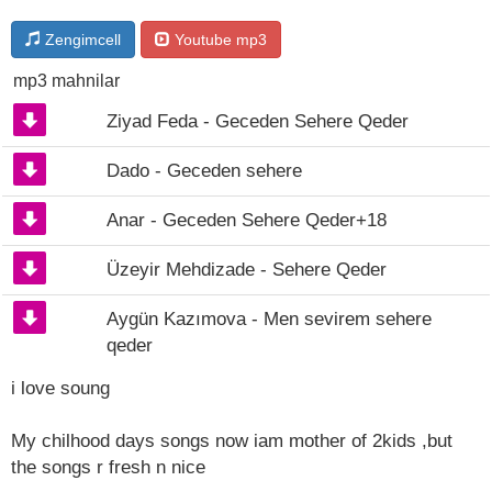
Zengimcell
Youtube mp3
mp3 mahnilar
Ziyad Feda - Geceden Sehere Qeder
Dado - Geceden sehere
Anar - Geceden Sehere Qeder+18
Üzeyir Mehdizade - Sehere Qeder
Aygün Kazımova - Men sevirem sehere
qeder
i love soung
My chilhood days songs now iam mother of 2kids ,but
the songs r fresh n nice