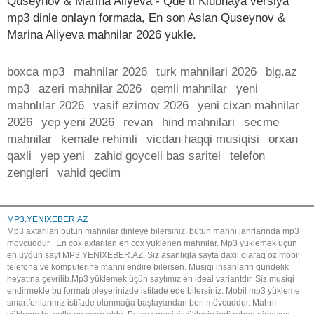
Quseynov & Marina Aliyeva - Qde ti Klubnaya versiya
mp3 dinle onlayn formada, En son Aslan Quseynov &
Marina Aliyeva mahnilar 2026 yukle.
boxca mp3
mahnilar 2026
turk mahnilari 2026
big.az
mp3
azeri mahnilar 2026
qemli mahnilar
yeni
mahnlılar 2026
vasif ezimov 2026
yeni cixan mahnilar
2026
yep yeni 2026
revan
hind mahnilari
secme
mahnilar
kemale rehimli
vicdan haqqi musiqisi
orxan
qaxli
yep yeni
zahid goyceli bas saritel
telefon
zengleri
vahid qedim
MP3.YENIXEBER.AZ
Mp3 axtarilan butun mahnilar dinleye bilersiniz. butun mahni janrlarinda mp3
movcuddur . En cox axtarilan en cox yuklenen mahnilar. Mp3 yüklemek üçün
en uyğun sayt MP3.YENIXEBER.AZ. Siz asanlıqla sayta daxil olaraq öz mobil
telefona ve komputerine mahnı endire bilersen. Musiqi insanların gündelik
heyatına çevrilib.Mp3 yüklemek üçün saytımız en ideal variantdır. Siz musiqi
endirmekle bu formatı pleyerinizde istifade ede bilersiniz. Mobil mp3 yükleme
smartfonlarımız istifade olunmağa başlayandan beri mövcuddur. Mahnı