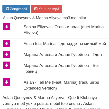
Zengimcell
Youtube mp3
Aslan Quseynov & Marina Aliyeva mp3 mahnilar
Sabina Eliyeva - Огонь и вода (duet Marina
Aliyeva)
Aslan feat Marina - гдеты,где ты милый мой
Марина Алиева и Аслан Гусейнов - Где ты
Марина Алиева и Аслан Гусейнов - Без
Границ
Aslan - Tell Me (Feat. Marina) (radu Sirbu
Extended Version)
Aslan Quseynov & Marina Aliyeva - Qde ti Klubnaya
versiya mp3 yükle pulsuz mobil telefonuna , Aslan