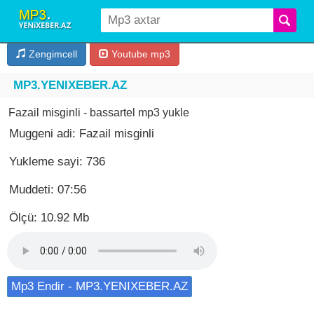
Zengimcell
Youtube mp3
MP3.YENIXEBER.AZ
Fazail misginli - bassartel mp3 yukle
Muggeni adi: Fazail misginli
Yukleme sayi: 736
Muddeti: 07:56
Ölçü: 10.92 Mb
Mp3 Endir - MP3.YENIXEBER.AZ