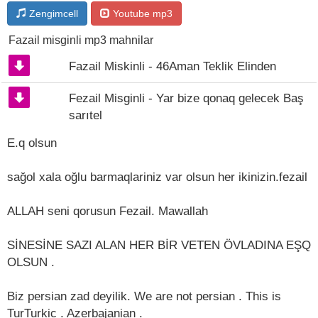
Zengimcell
Youtube mp3
Fazail misginli mp3 mahnilar
Fazail Miskinli - 46Aman Teklik Elinden
Fezail Misginli - Yar bize qonaq gelecek Baş
sarıtel
E.q olsun
sağol xala oğlu barmaqlariniz var olsun her ikinizin.fezail
ALLAH seni qorusun Fezail. Mawallah
SİNESİNE SAZI ALAN HER BİR VETEN ÖVLADINA EŞQ
OLSUN .
Biz persian zad deyilik. We are not persian . This is
TurTurkic . Azerbajanian .