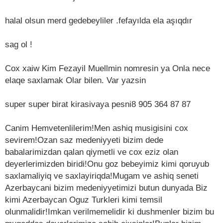
halal olsun merd gedebeyliler .fefayılda ela aşıqdır
sag ol !
Cox xaiw Kim Fezayil Muellmin nomresin ya Onla nece
elaqe saxlamak Olar bilen. Var yazsin
super super birat kirasivaya pesni8 905 364 87 87
Canim Hemvetenlilerim!Men ashiq musigisini cox
sevirem!Ozan saz medeniyyeti bizim dede
babalarimizdan qalan qiymetli ve cox eziz olan
deyerlerimizden biridi!Onu goz bebeyimiz kimi qoruyub
saxlamaliyiq ve saxlayiriqda!Mugam ve ashiq seneti
Azerbaycani bizim medeniyyetimizi butun dunyada Biz
kimi Azerbaycan Oguz Turkleri kimi temsil
olunmalidir!Imkan verilmemelidir ki dushmenler bizim bu