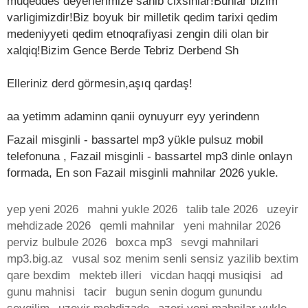
muqeddes deyerlerimize sahib cixsinlar!Bunlar bizim
varligimizdir!Biz boyuk bir milletik qedim tarixi qedim
medeniyyeti qedim etnoqrafiyasi zengin dili olan bir
xalqiq!Bizim Gence Berde Tebriz Derbend Sh
Elleriniz derd görmesin,aşıq qardaş!
aa yetimm adaminn qanii oynuyurr eyy yerindenn
Fazail misginli - bassartel mp3 yükle pulsuz mobil
telefonuna , Fazail misginli - bassartel mp3 dinle onlayn
formada, En son Fazail misginli mahnilar 2026 yukle.
yep yeni 2026
mahni yukle 2026
talib tale 2026
uzeyir
mehdizade 2026
qemli mahnilar
yeni mahnilar 2026
perviz bulbule 2026
boxca mp3
sevgi mahnilari
mp3.big.az
vusal soz menim senli sensiz yazilib bextim
qare bexdim
mekteb illeri
vicdan haqqi musiqisi
ad
gunu mahnisi
tacir
bugun senin dogum gunundu