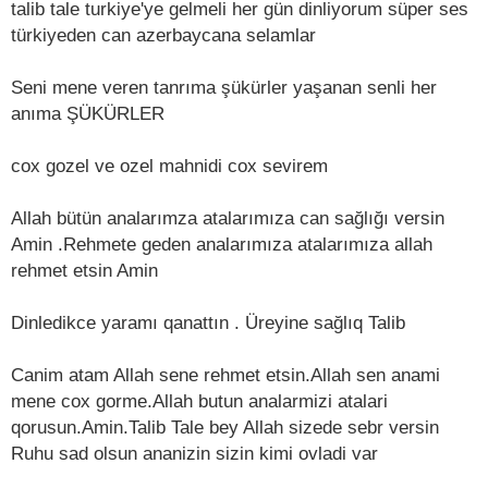
talib tale turkiye'ye gelmeli her gün dinliyorum süper ses
türkiyeden can azerbaycana selamlar
Seni mene veren tanrıma şükürler yaşanan senli her
anıma ŞÜKÜRLER
cox gozel ve ozel mahnidi cox sevirem
Allah bütün analarımza atalarımıza can sağlığı versin
Amin .Rehmete geden analarımıza atalarımıza allah
rehmet etsin Amin
Dinledikce yaramı qanattın . Üreyine sağlıq Talib
Canim atam Allah sene rehmet etsin.Allah sen anami
mene cox gorme.Allah butun analarmizi atalari
qorusun.Amin.Talib Tale bey Allah sizede sebr versin
Ruhu sad olsun ananizin sizin kimi ovladi var