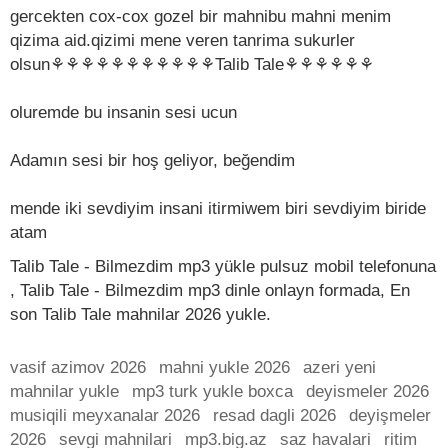
gercekten cox-cox gozel bir mahnibu mahni menim
qizima aid.qizimi mene veren tanrima sukurler
olsun⚘⚘⚘⚘⚘⚘⚘⚘⚘⚘⚘Talib Tale⚘⚘⚘⚘⚘⚘
oluremde bu insanin sesi ucun
Adamın sesi bir hoş geliyor, beğendim
mende iki sevdiyim insani itirmiwem biri sevdiyim biride
atam
Talib Tale - Bilmezdim mp3 yükle pulsuz mobil telefonuna
, Talib Tale - Bilmezdim mp3 dinle onlayn formada, En
son Talib Tale mahnilar 2026 yukle.
vasif azimov 2026
mahni yukle 2026
azeri yeni
mahnilar yukle
mp3 turk yukle boxca
deyismeler 2026
musiqili meyxanalar 2026
resad dagli 2026
deyişmeler
2026
sevgi mahnilari
mp3.big.az
saz havalari
ritim