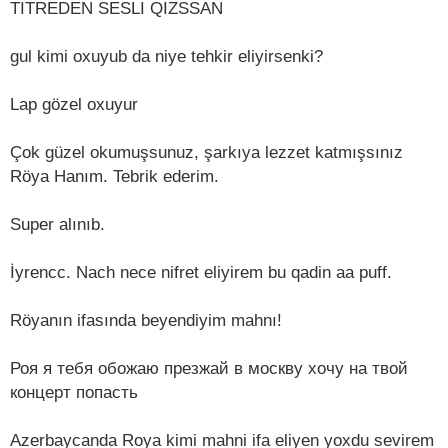
TITREDEN SESLI QIZSSAN
gul kimi oxuyub da niye tehkir eliyirsenki?
Lap gözel oxuyur
Çok güzel okumuşsunuz, şarkıya lezzet katmışsınız
Röya Hanım. Tebrik ederim.
Super alınıb.
İyrencc. Nach nece nifret eliyirem bu qadin aa puff.
Röyanın ifasında beyendiyim mahnı!
Роя я тебя обожаю презжай в москву хочу на твой
концерт попасть
Azerbaycanda Roya kimi mahni ifa eliyen yoxdu sevirem