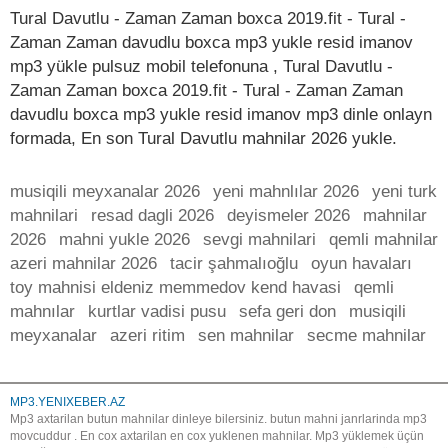
Tural Davutlu - Zaman Zaman boxca 2019.fit - Tural -
Zaman Zaman davudlu boxca mp3 yukle resid imanov
mp3 yükle pulsuz mobil telefonuna , Tural Davutlu -
Zaman Zaman boxca 2019.fit - Tural - Zaman Zaman
davudlu boxca mp3 yukle resid imanov mp3 dinle onlayn
formada, En son Tural Davutlu mahnilar 2026 yukle.
musiqili meyxanalar 2026
yeni mahnlılar 2026
yeni turk
mahnilari
resad dagli 2026
deyismeler 2026
mahnilar
2026
mahni yukle 2026
sevgi mahnilari
qemli mahnilar
azeri mahnilar 2026
tacir şahmalıoğlu
oyun havaları
toy mahnisi eldeniz memmedov kend havasi
qemli
mahnılar
kurtlar vadisi pusu
sefa geri don
musiqili
meyxanalar
azeri ritim
sen mahnilar
secme mahnilar
MP3.YENIXEBER.AZ
Mp3 axtarilan butun mahnilar dinleye bilersiniz. butun mahni janrlarinda mp3
movcuddur . En cox axtarilan en cox yuklenen mahnilar. Mp3 yüklemek üçün