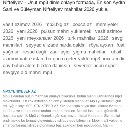
Nifteliyev - Unut mp3 dinle onlayn formada, En son Aydın
Sani ve Süleyman Nifteliyev mahnilar 2026 yukle.
vasif ezimov 2026
mp3.big.az
boxca.az
mersiyeler
2026
yeni 2026
pulsuz mahni yuklemek
vasif azimov
2026
yeni meyxanalar 2026
turk mahnilari 2026
sevgi
mahnilari
seyyad elizade harda qaldin
röya ayxan
fuat
yağmur
resad dagli
zaur aşiq
yigma mahnilar
rubail
azimov xatire islam bir gun o geler yukle mp3 boxca indir
qoy butun alem bizden danissin
sevenler ucun super
sevgiye aid mahni mp3
MP3.YENIXEBER.AZ
Mp3 axtarilan butun mahnilar dinleye bilersiniz. butun mahni janrlarinda mp3
movcuddur . En cox axtarilan en cox yuklenen mahnilar. Mp3 yüklemek üçün
en uyğun sayt MP3.YENIXEBER.AZ. Siz asanlıqla sayta daxil olaraq öz mobil
telefona ve komputerine mahnı endire bilersen. Musiqi insanların gündelik
heyatına çevrilib.Mp3 yüklemek üçün saytımız en ideal variantdır. Siz musiqi
endirmekle bu formatı pleyerinizde istifade ede bilersiniz. Mobil mp3 yükleme
smartfonlarımız istifade olunmağa başlayandan beri mövcuddur. Mahnı