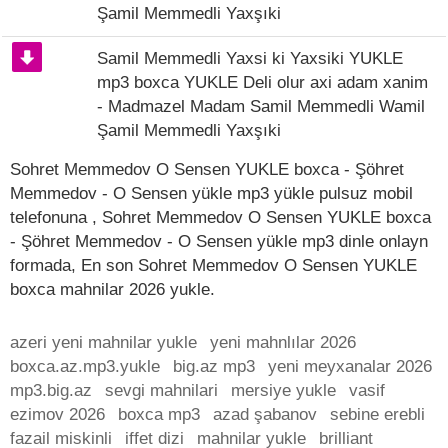
Şamil Memmedli Yaxşıki
Samil Memmedli Yaxsi ki Yaxsiki YUKLE
mp3 boxca YUKLE Deli olur axi adam xanim
- Madmazel Madam Samil Memmedli Wamil
Şamil Memmedli Yaxşıki
Sohret Memmedov O Sensen YUKLE boxca - Şöhret
Memmedov - O Sensen yükle mp3 yükle pulsuz mobil
telefonuna , Sohret Memmedov O Sensen YUKLE boxca
- Şöhret Memmedov - O Sensen yükle mp3 dinle onlayn
formada, En son Sohret Memmedov O Sensen YUKLE
boxca mahnilar 2026 yukle.
azeri yeni mahnilar yukle
yeni mahnlılar 2026
boxca.az.mp3.yukle
big.az mp3
yeni meyxanalar 2026
mp3.big.az
sevgi mahnilari
mersiye yukle
vasif
ezimov 2026
boxca mp3
azad şabanov
sebine erebli
fazail miskinli
iffet dizi
mahnilar yukle
brilliant