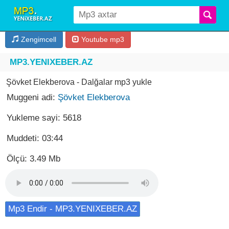
Zengimcell
Youtube mp3
MP3.YENIXEBER.AZ
Şövket Elekberova - Dalğalar mp3 yukle
Muggeni adi:
Şövket Elekberova
Yukleme sayi: 5618
Muddeti: 03:44
Ölçü: 3.49 Mb
Mp3 Endir - MP3.YENIXEBER.AZ