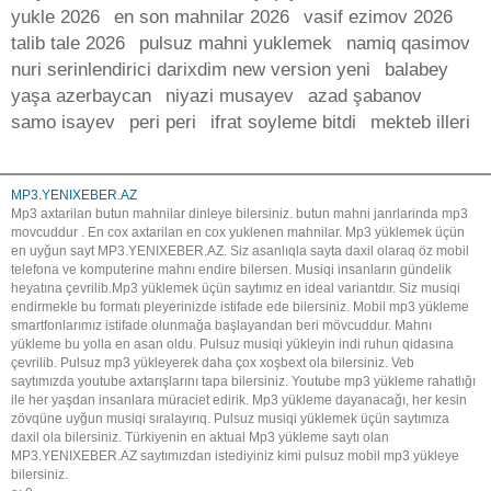
yukle 2026
en son mahnilar 2026
vasif ezimov 2026
talib tale 2026
pulsuz mahni yuklemek
namiq qasimov
nuri serinlendirici darixdim new version yeni
balabey
yaşa azerbaycan
niyazi musayev
azad şabanov
samo isayev
peri peri
ifrat soyleme bitdi
mekteb illeri
MP3.YENIXEBER.AZ
Mp3 axtarilan butun mahnilar dinleye bilersiniz. butun mahni janrlarinda mp3
movcuddur . En cox axtarilan en cox yuklenen mahnilar. Mp3 yüklemek üçün
en uyğun sayt MP3.YENIXEBER.AZ. Siz asanlıqla sayta daxil olaraq öz mobil
telefona ve komputerine mahnı endire bilersen. Musiqi insanların gündelik
heyatına çevrilib.Mp3 yüklemek üçün saytımız en ideal variantdır. Siz musiqi
endirmekle bu formatı pleyerinizde istifade ede bilersiniz. Mobil mp3 yükleme
smartfonlarımız istifade olunmağa başlayandan beri mövcuddur. Mahnı
yükleme bu yolla en asan oldu. Pulsuz musiqi yükleyin indi ruhun qidasına
çevrilib. Pulsuz mp3 yükleyerek daha çox xoşbext ola bilersiniz. Veb
saytımızda youtube axtarışlarını tapa bilersiniz. Youtube mp3 yükleme rahatlığı
ile her yaşdan insanlara müraciet edirik. Mp3 yükleme dayanacağı, her kesin
zövqüne uyğun musiqi sıralayırıq. Pulsuz musiqi yüklemek üçün saytımıza
daxil ola bilersiniz. Türkiyenin en aktual Mp3 yükleme saytı olan
MP3.YENIXEBER.AZ saytımızdan istediyiniz kimi pulsuz mobil mp3 yükleye
bilersiniz.