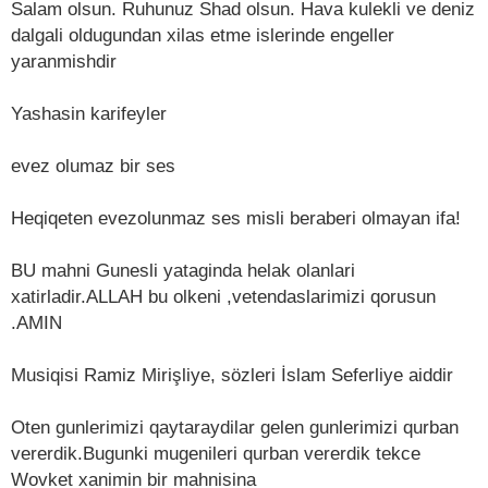
Salam olsun. Ruhunuz Shad olsun. Hava kulekli ve deniz
dalgali oldugundan xilas etme islerinde engeller
yaranmishdir
Yashasin karifeyler
evez olumaz bir ses
Heqiqeten evezolunmaz ses misli beraberi olmayan ifa!
BU mahni Gunesli yataginda helak olanlari
xatirladir.ALLAH bu olkeni ,vetendaslarimizi qorusun
.AMIN
Musiqisi Ramiz Mirişliye, sözleri İslam Seferliye aiddir
Oten gunlerimizi qaytaraydilar gelen gunlerimizi qurban
vererdik.Bugunki mugenileri qurban vererdik tekce
Wovket xanimin bir mahnisina