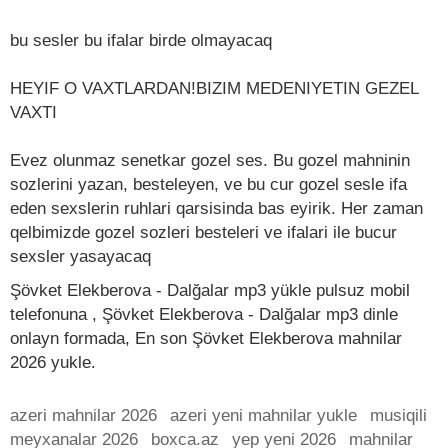
bu sesler bu ifalar birde olmayacaq
HEYIF O VAXTLARDAN!BIZIM MEDENIYETIN GEZEL
VAXTI
Evez olunmaz senetkar gozel ses. Bu gozel mahninin
sozlerini yazan, besteleyen, ve bu cur gozel sesle ifa
eden sexslerin ruhlari qarsisinda bas eyirik. Her zaman
qelbimizde gozel sozleri besteleri ve ifalari ile bucur
sexsler yasayacaq
Şövket Elekberova - Dalğalar mp3 yükle pulsuz mobil
telefonuna , Şövket Elekberova - Dalğalar mp3 dinle
onlayn formada, En son Şövket Elekberova mahnilar
2026 yukle.
azeri mahnilar 2026
azeri yeni mahnilar yukle
musiqili
meyxanalar 2026
boxca.az
yep yeni 2026
mahnilar