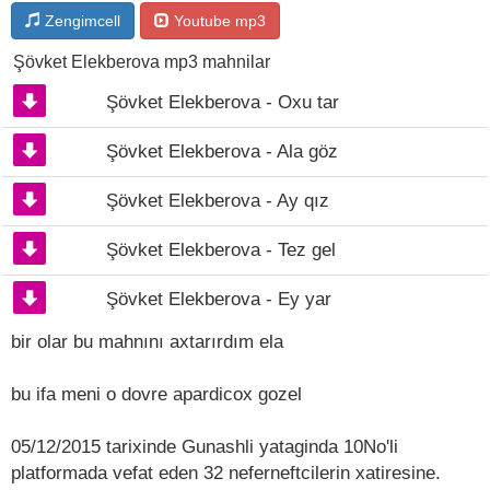
Zengimcell
Youtube mp3
Şövket Elekberova mp3 mahnilar
Şövket Elekberova - Oxu tar
Şövket Elekberova - Ala göz
Şövket Elekberova - Ay qız
Şövket Elekberova - Tez gel
Şövket Elekberova - Ey yar
bir olar bu mahnını axtarırdım ela
bu ifa meni o dovre apardicox gozel
05/12/2015 tarixinde Gunashli yataginda 10No'li
platformada vefat eden 32 neferneftcilerin xatiresine.