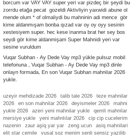
borcum var VAY VAY super yeri var pizdeç bir şeydi bu
zorrdu etağa pecat gozeldi Aktivliyin yaxwidi abune ol
mende olum * of olmaliydi bu mahninin adi mence gör
kime aldanmışam bonba qızad var oy oy oyy sesinin
xestesiyem super. hec kese inanma brat her sey bos
seydi gör kime aldanmişam Super Mahnidi yeri var
sesine vuruldum
Vuqar Subhan - Ay Dede Vay mp3 yükle pulsuz mobil
telefonuna , Vuqar Subhan - Ay Dede Vay mp3 dinle
onlayn formada, En son Vuqar Subhan mahnilar 2026
yukle.
uzeyir mehdizade 2026
talib tale 2026
teze mahnilar
2026
en son mahnilar 2026
deyismeler 2026
mahni
yukle 2026
azeri yeni mahnilar yukle
qemli mahnilar
mersiye yukle
yeni mahnlılar 2026
cip cip cucelerim
nazenin
zaur aşiq yar yar
zeng ucun
asiq mahnilari
elit star cemile
vusal soz menim senli sensiz yazilib