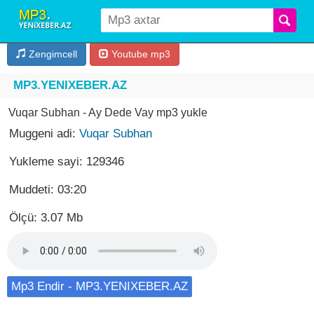
Zengimcell
Youtube mp3
MP3.YENIXEBER.AZ
Vuqar Subhan - Ay Dede Vay mp3 yukle
Muggeni adi:
Vuqar Subhan
Yukleme sayi: 129346
Muddeti: 03:20
Ölçü: 3.07 Mb
Mp3 Endir - MP3.YENIXEBER.AZ