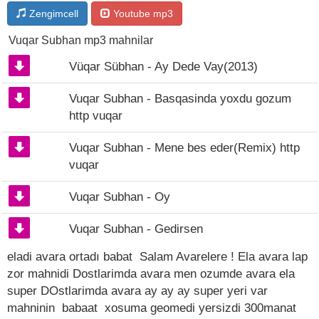
Zengimcell
Youtube mp3
Vuqar Subhan mp3 mahnilar
Vüqar Sübhan - Ay Dede Vay(2013)
Vuqar Subhan - Basqasinda yoxdu gozum
http vuqar
Vuqar Subhan - Mene bes eder(Remix) http
vuqar
Vuqar Subhan - Oy
Vuqar Subhan - Gedirsen
eladi avara ortadı babat Salam Avarelere ! Ela avara lap
zor mahnidi Dostlarimda avara men ozumde avara ela
super DOstlarimda avara ay ay ay super yeri var
mahninin babaat xosuma geomedi yersizdi 300manat