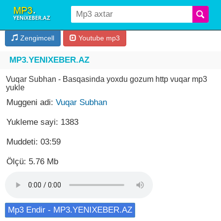
Zengimcell
Youtube mp3
MP3.YENIXEBER.AZ
Vuqar Subhan - Basqasinda yoxdu gozum http vuqar mp3
yukle
Muggeni adi:
Vuqar Subhan
Yukleme sayi: 1383
Muddeti: 03:59
Ölçü: 5.76 Mb
Mp3 Endir - MP3.YENIXEBER.AZ