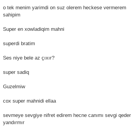
o tek menim yarimdi on suz olerem heckese vermerem
sahipim
Super en xowladiqim mahni
superdi bratim
Ses niye bele az çıxır?
super sadiq
Guzelmiw
cox super mahnidi ellaa
sevmeye sevgiye nifret edirem hecne canımı sevgi qeder
yandırmır