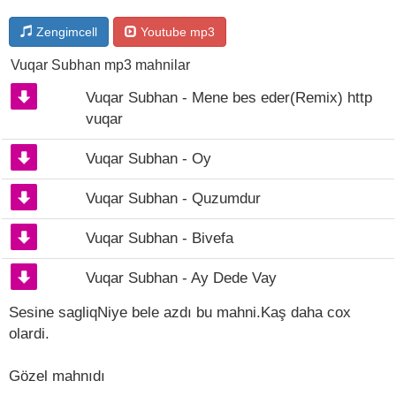
Zengimcell
Youtube mp3
Vuqar Subhan mp3 mahnilar
Vuqar Subhan - Mene bes eder(Remix) http
vuqar
Vuqar Subhan - Oy
Vuqar Subhan - Quzumdur
Vuqar Subhan - Bivefa
Vuqar Subhan - Ay Dede Vay
Sesine sagliqNiye bele azdı bu mahni.Kaş daha cox
olardi.
Gözel mahnıdı