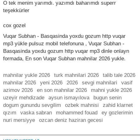
O tek menim yarımdı. yazımdı baharımdı superr
teşekkürler
cox gozel
Vuqar Subhan - Basqasinda yoxdu gozum http vuqar
mp3 yükle pulsuz mobil telefonuna , Vuqar Subhan -
Basqasinda yoxdu gozum http vuqar mp3 dinle onlayn
formada, En son Vuqar Subhan mahnilar 2026 yukle.
mahnilar yukle 2026
turk mahnilari 2026
talib tale 2026
mahnilar 2026
yeni 2026
2026
sevgi mahnilari
vasif
azimov 2026
en son mahnilar 2026
mahni yukle 2026
uzeyir mehdizade
aysun ismayılova
bugun senin
dogum gunundu sevgilim
ozbek mahnisi
zahid klarnet
qızım
vaska sabran
mohammed fouad
ey gozlerimin
nuri mersiyye
ozcan deniz haziran gecesi