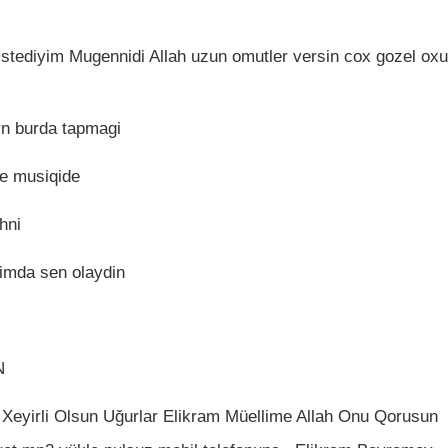
tediyim Mugennidi Allah uzun omutler versin cox gozel oxu
rn burda tapmagi
de musiqide
hni
nimda sen olaydin
N
Xeyirli Olsun Uğurlar Elikram Müellime Allah Onu Qorusun