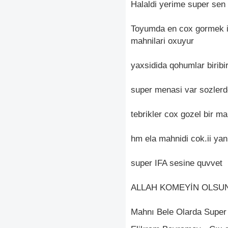
Halaldi yerime super sen
Toyumda en cox gormek is
mahnilari oxuyur
yaxsidida qohumlar biribi
super menasi var sozler
tebrikler cox gozel bir ma
hm ela mahnidi cok.ii ya
super IFA sesine quvvet
ALLAH KOMEYİN OLSU
Mahnı Bele Olarda Super 