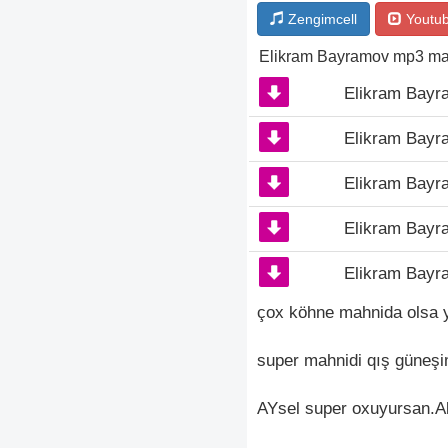
Zengimcell
Youtu
Elikram Bayramov mp3 ma
Elikram Bayr
Elikram Bayr
Elikram Bayr
Elikram Bayr
Elikram Bayra
çox köhne mahnida olsa 
super mahnidi qış güneş
AYsel super oxuyursan.Al