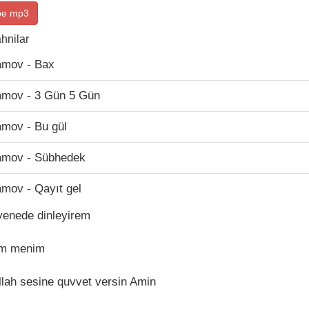
be mp3
hnilar
amov - Bax
amov - 3 Gün 5 Gün
amov - Bu gül
amov - Sübhedek
mov - Qayıt gel
yenede dinleyirem
im menim
lah sesine quvvet versin Amin