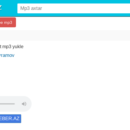
be mp3
t mp3 yukle
yramov
XEBER.AZ