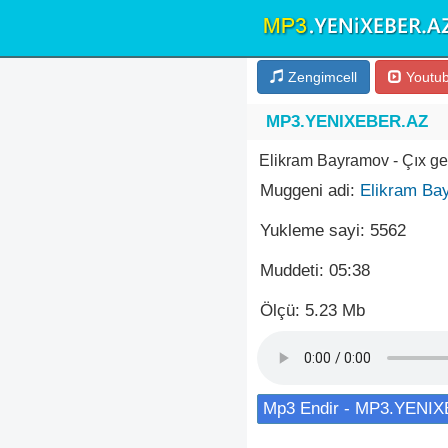
Zengimcell
Youtu
MP3.YENIXEBER.AZ
Elikram Bayramov - Çıx ge
Muggeni adi:
Elikram Ba
Yukleme sayi: 5562
Muddeti: 05:38
Ölçü: 5.23 Mb
Mp3 Endir - MP3.YENI