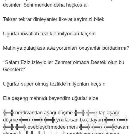
desinler, Seni menden daha heçkes al
Tekrar tekrar dinleyenler like at sayimizi bilek
Uğurlar inwallah tezlikle milyonlari keçsin
Mahnıya qulaq asa asa yorumları oxuyanlar burdadırmı?
*Salam Eziz izleyiciler Zehmet olmada Destek olun bu
Genclere*
Uğurlar super olmuş tezlikle milyonları keçsin
Ela qeşeng mahnıdı beyendim uğurlar size
╬═╬ nerdivandan aşağı düşme ╬═╬ ╬═╬ lap aşağı
düşme ╬═╬ ╬═╬ ╬═╬ yıxılarsan bax dayan ╬═╬ ╬═╬
╬═╬ ╬═╬ esebleşdirmedee meni ╬═╬ ╬═╬ ╬═╬davam