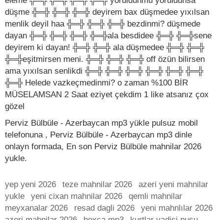
eleme ╬═╬ ╬═╬ ╬═╬ ╬═╬ yoruldunmu yoruldunsa
düşme ╬═╬ ╬═╬ ╬═╬ deyirem bax düşmedee yıxılsan
menlik deyil haa ╬═╬ ╬═╬ ╬═╬ bezdinmi? düşmede
dayan ╬═╬ ╬═╬ ╬═╬ ╬═╬ala besdidee ╬═╬ ╬═╬sene
deyirem ki dayan! ╬═╬ ╬═╬ ala düşmedee ╬═╬ ╬═╬
╬═╬eşitmirsen meni. ╬═╬ ╬═╬ ╬═╬ off özün bilirsen
ama yıxılsan senlikdi ╬═╬ ╬═╬ ╬═╬ ╬═╬ ╬═╬ ╬═╬
╬═╬ Helede vazkeçmedinmi? o zaman %100 BİR
MÜSELAMSAN 2 Saat eziyet çekdim 1 like atsanız çox
gözel
Perviz Bülbüle - Azerbaycan mp3 yükle pulsuz mobil
telefonuna , Perviz Bülbüle - Azerbaycan mp3 dinle
onlayn formada, En son Perviz Bülbüle mahnilar 2026
yukle.
yep yeni 2026
teze mahnilar 2026
azeri yeni mahnilar
yukle
yeni cixan mahnilar 2026
qemli mahnilar
meyxanalar 2026
resad dagli 2026
yeni mahnlılar 2026
azeri mahnilar 2026
boxca mp3
kurtlar vadisi pusu