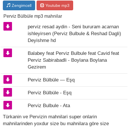
Zengimcell
Youtube mp3
Perviz Bülbüle mp3 mahnilar
perviz resad aydin - Seni bururam acarnan
ishleyirsen (Perviz Bulbule & Reshad Dagli)
Deyishme hd
Balabey feat Perviz Bulbule feat Cavid feat
Perviz Sabirabadli - Boylana Boylana
Gezirem
Perviz Bülbüle — Eşq
Perviz Bülbüle - Eşq
Perviz Bulbule - Ata
Türkanin ve Pervizin mahnilari super onlarin
mahnilarinden yoxdur size bu mahnilara göre size