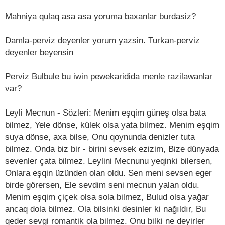
Mahniya qulaq asa asa yoruma baxanlar burdasiz?
Damla-perviz deyenler yorum yazsin. Turkan-perviz
deyenler beyensin
Perviz Bulbule bu iwin pewekaridida menle razilawanlar
var?
Leyli Mecnun - Sözleri: Menim eşqim güneş olsa bata
bilmez, Yele dönse, külek olsa yata bilmez. Menim eşqim
suya dönse, axa bilse, Onu qoynunda denizler tuta
bilmez. Onda biz bir - birini sevsek ezizim, Bize dünyada
sevenler çata bilmez. Leylini Mecnunu yeqinki bilersen,
Onlara eşqin üzünden olan oldu. Sen meni sevsen eger
birde görersen, Ele sevdim seni mecnun yalan oldu.
Menim eşqim çiçek olsa sola bilmez, Bulud olsa yağar
ancaq dola bilmez. Ola bilsinki desinler ki nağıldır, Bu
qeder sevgi romantik ola bilmez. Onu bilki ne deyirler